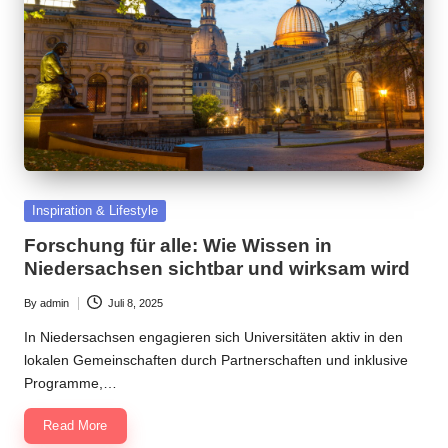
Posted
Inspiration & Lifestyle
in
Forschung für alle: Wie Wissen in
Niedersachsen sichtbar und wirksam wird
By
admin
Juli 8, 2025
Posted
by
In Niedersachsen engagieren sich Universitäten aktiv in den
lokalen Gemeinschaften durch Partnerschaften und inklusive
Programme,…
Read More