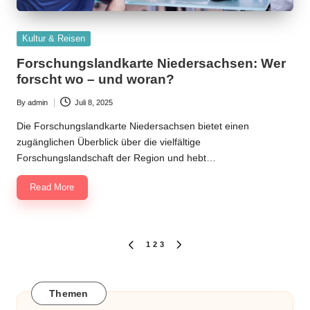
Posted
Kultur & Reisen
in
Forschungslandkarte Niedersachsen: Wer
forscht wo – und woran?
By
admin
Juli 8, 2025
Posted
by
Die Forschungslandkarte Niedersachsen bietet einen
zugänglichen Überblick über die vielfältige
Forschungslandschaft der Region und hebt…
Read More
Seitennummerierung
1
2
3
PREVIOUS
NEXT
PAGE
PAGE
der
Beiträge
Themen