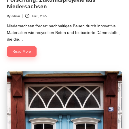
Niedersachsen
By
admin
Juli 8, 2025
Posted
by
Niedersachsen fördert nachhaltiges Bauen durch innovative
Materialien wie recycelten Beton und biobasierte Dämmstoffe,
die die…
Read More