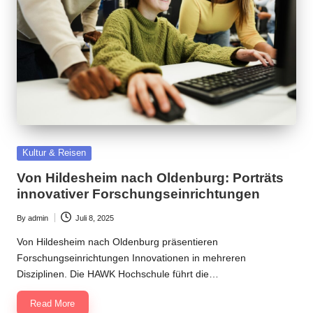
Posted
Kultur & Reisen
in
Von Hildesheim nach Oldenburg: Porträts
innovativer Forschungseinrichtungen
By
admin
Juli 8, 2025
Posted
by
Von Hildesheim nach Oldenburg präsentieren
Forschungseinrichtungen Innovationen in mehreren
Disziplinen. Die HAWK Hochschule führt die…
Read More