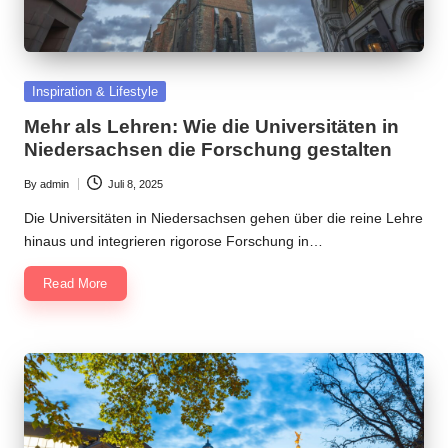
Posted
Inspiration & Lifestyle
in
Mehr als Lehren: Wie die Universitäten in
Niedersachsen die Forschung gestalten
By
admin
Juli 8, 2025
Posted
by
Die Universitäten in Niedersachsen gehen über die reine Lehre
hinaus und integrieren rigorose Forschung in…
Read More