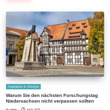
Posted
Inspiration & Lifestyle
in
Warum Sie den nächsten Forschungstag
Niedersachsen nicht verpassen sollten
By
admin
Juli 8, 2025